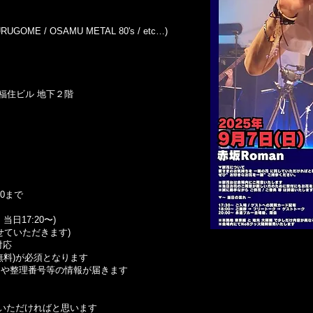
UGOME / OSAMU METAL 80's / etc…)
坂福住ビル 地下２階
00まで
日17:20〜)
せていただきます)
対応
無料)が必須となります
了や整理番号等の情報が届きます
ていただければと思います