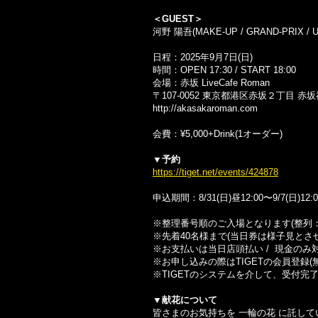
＜GUEST＞
河野 陽吾(MAKE-UP / GRAND-PRIX / UR
日程：2025年9月7日(日)
時間：OPEN 17:30 / START 18:00
会場：赤坂 LiveCafe Roman
〒107-0052 東京都港区赤坂２丁目 赤
http://akasakaroman.com
会費：¥5,000+Drink(1オーダー)
▼予約
https://tiget.net/events/424878
申込期間：8/31(日)昼12:00〜9/7(日)12:
※整理番号順のご入場となります(整列：当
※先着40名様まで(当日券は様子見とさ
※お支払いは当日店頭払い / 現金のみ
※お申し込みの際はTIGETの会員登録(
※TIGETのシステムを介して、受付完
▼献花について
皆さまのお気持ちを 一輪の花 に託し