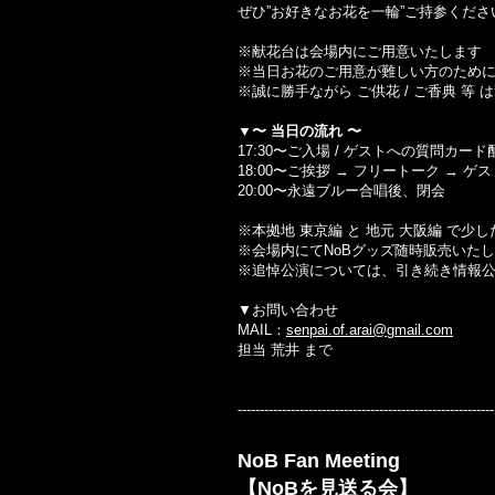
ぜひ”お好きなお花を一輪”ご持参くださ
※献花台は会場内にご用意いたします
※当日お花のご用意が難しい方のために
※誠に勝手ながら ご供花 / ご香典 等
▼〜 当日の流れ 〜
17:30〜ご入場 / ゲストへの質問カード
18:00〜ご挨拶 → フリートーク → ゲ
20:00〜永遠ブルー合唱後、閉会
※本拠地 東京編 と 地元 大阪編 で
※会場内にてNoBグッズ随時販売いた
※追悼公演については、引き続き情報
▼お問い合わせ
MAIL：
senpai.of.arai@gmail.com
担当 荒井 まで
----------------------------------------------------------
NoB Fan Meeting
【NoBを見送る会】