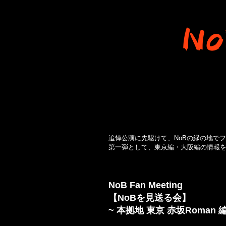
No
HOME
INFO
追悼公演に先駆けて、NoBの縁の地で
第一弾として、東京編・大阪編の情報
NoB Fan Meeting
【NoBを見送る会】
~ 本拠地 東京 赤坂Roman 編