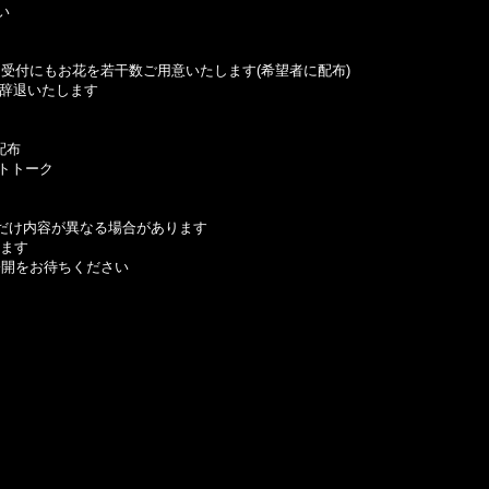
い
受付にもお花を若干数ご用意いたします(希望者に配布)
 は辞退いたします
配布
ストトーク
少しだけ内容が異なる場合があります
します
公開をお待ちください