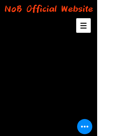
NoB Official Website
NoB （山田信夫）に関するご大切なお知らせ
ファンの皆様、いつもNoBを応援してくださりありがとうござ
います。
関係各所のみなさま、日頃は一方ならぬご愛顧を賜りまして、
心より感謝いたします。
2024年4月に出演を予定しておりました海外公演の直前に、体
調を大きく崩し、病院で検査を受けた結果、脳に腫瘍があるこ
とが判明いたしました。
今後活動を続けるにあたり、皆様にお知らせする必要があると
感じ、ご報告をさせていただきます。
皆様にはご心配、ご迷惑をおかけし、誠に申し訳ありません。
今現在は、医師の指導のもと治療とリハビリを行い、快方に向
かっております。
今後の活動に関しましては、体調を鑑みながら行っていく予定
です。
また皆様の前でステージに立てるように、治療とリハビリに励